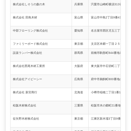
株式会社しそうの森の木
兵庫県
宍粟市山崎町横須313番地1
株式会社 田島木材
富山県
富山市中島2丁目9番41号
中部フローリング株式会社
愛知県
名古屋市西区児玉三丁目37番地
ファミリーボード株式会社
東京都
文京区本郷一丁目２５番５号
設楽ランバー株式会社
群馬県
前橋市駒形町844番地12
株式会社西尾木材工業所
大阪府
東大阪市中石切町二丁目10番3
株式会社アイピーシー
広島県
府中市鵜飼町800番地の95
株式会社 新宮商行
北海道
小樽市稲穂二丁目1番1号
松阪木材株式会社
三重県
松阪市木の郷町21番地
征矢野木材株式会社
東京都
江東区新木場3丁目9番7号