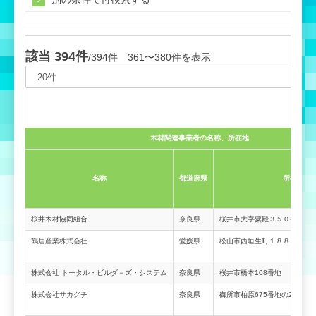
該当 394件
/394件 361〜380件を表示
木材関連事業者の名称、所在地
名称
都道府県
所在地
桜井木材協同組合
奈良県
桜井市大字粟殿３５０番地
鶴居産業株式会社
愛媛県
松山市西垣生町１８８５番地
株式会社 トータル・ビルダ－ズ・システム
奈良県
桜井市橋本108番地
株式会社サカグチ
奈良県
御所市柏原675番地の2