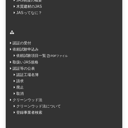
JAS制度の概要
木質建材のJAS
JASってなに？
認証の受付
依頼試験申込み
依頼試験項目一覧
PDFファイル
取扱いJAS規格
認証等の公表
認証工場名簿
請求
廃止
取消
クリーンウッド法
クリーンウッド法について
登録事業者検索