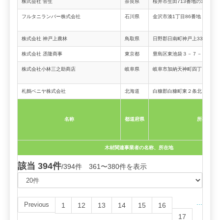
株式会社 菅生
奈良県
桜井市生田713番地の1
フルタニランバー株式会社
石川県
金沢市湊1丁目86番地
株式会社 神戸上農林
鳥取県
日野郡日南町神戸上3337番地
株式会社 丞隆商事
東京都
豊島区東池袋３－７－８セン
株式会社小林三之助商店
岐阜県
岐阜市加納天神町四丁目24番
札鶴ベニヤ株式会社
北海道
白糠郡白糠町東２条北６丁目1-
名称
都道府県
所在地
木材関連事業者の名称、所在地
該当 394件
/394件 361〜380件を表示
...
Previous
1
12
13
14
15
16
17